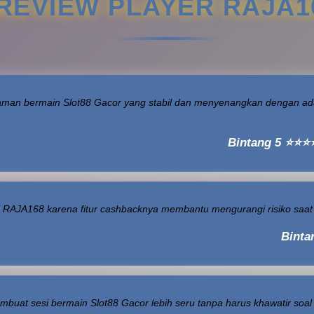
REVIEW PLAYER RAJA1
an bermain Slot88 Gacor yang stabil dan menyenangkan dengan adan
Bintang 5 ⭐⭐⭐⭐
RAJA168 karena fitur cashbacknya membantu mengurangi risiko saat 
Binta
buat sesi bermain Slot88 Gacor lebih seru tanpa harus khawatir soal t