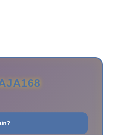
RAJA168
ain?