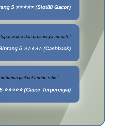
tang 5 ⭐⭐⭐⭐⭐ (Slot88 Gacor)
tepat waktu dan prosesnya mudah.”
Bintang 5 ⭐⭐⭐⭐⭐ (Cashback)
bahan jackpot harian rutin.”
 5 ⭐⭐⭐⭐⭐ (Gacor Terpercaya)