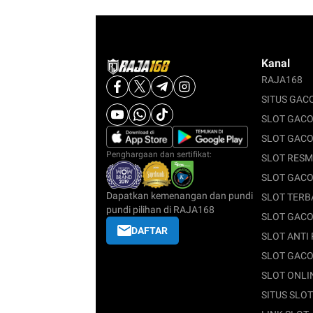
Kanal
RAJA168
SITUS GAC
SLOT GAC
SLOT GACO
Penghargaan dan sertifikat:
SLOT RESM
SLOT GACO
Dapatkan kemenangan dan pundi
SLOT TERB
pundi pilihan di RAJA168
SLOT GACO
DAFTAR
SLOT ANTI
SLOT GACO
SLOT ONLI
SITUS SLOT